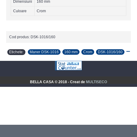
Dimensiuni
160 mm
Culoare
Crom
Cod produs:
DSK-1016/160
Etichete:
Maner DSK-1016
,
160 mm
,
Crom
,
DSK-1016/160
,
BELLA CASA © 2018 - Creat de
MULTISECO