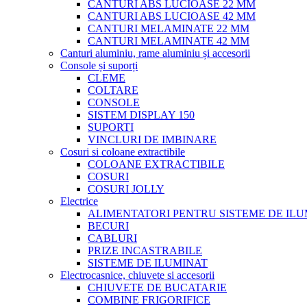
CANTURI ABS LUCIOASE 22 MM
CANTURI ABS LUCIOASE 42 MM
CANTURI MELAMINATE 22 MM
CANTURI MELAMINATE 42 MM
Canturi aluminiu, rame aluminiu și accesorii
Console și suporți
CLEME
COLTARE
CONSOLE
SISTEM DISPLAY 150
SUPORTI
VINCLURI DE IMBINARE
Cosuri si coloane extractibile
COLOANE EXTRACTIBILE
COSURI
COSURI JOLLY
Electrice
ALIMENTATORI PENTRU SISTEME DE ILU
BECURI
CABLURI
PRIZE INCASTRABILE
SISTEME DE ILUMINAT
Electrocasnice, chiuvete si accesorii
CHIUVETE DE BUCATARIE
COMBINE FRIGORIFICE