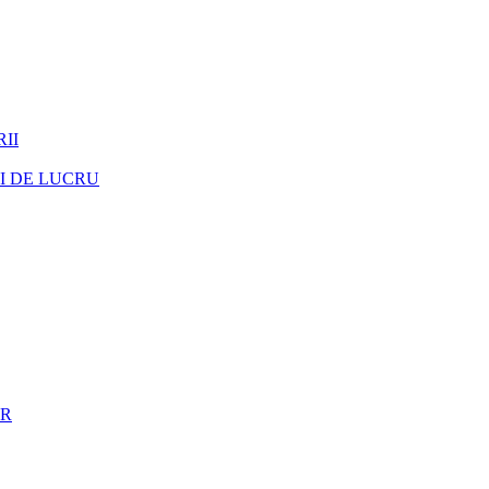
II
I DE LUCRU
ER