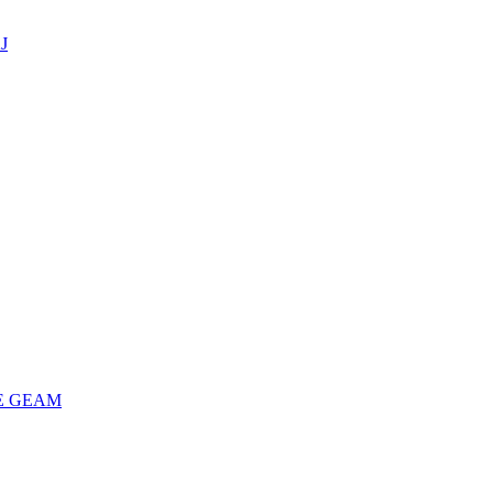
J
E GEAM