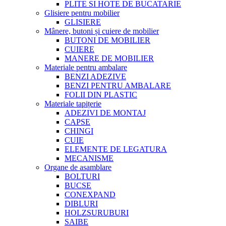
PLITE SI HOTE DE BUCATARIE
Glisiere pentru mobilier
GLISIERE
Mânere, butoni și cuiere de mobilier
BUTONI DE MOBILIER
CUIERE
MANERE DE MOBILIER
Materiale pentru ambalare
BENZI ADEZIVE
BENZI PENTRU AMBALARE
FOLII DIN PLASTIC
Materiale tapițerie
ADEZIVI DE MONTAJ
CAPSE
CHINGI
CUIE
ELEMENTE DE LEGATURA
MECANISME
Organe de asamblare
BOLTURI
BUCSE
CONEXPAND
DIBLURI
HOLZSURUBURI
SAIBE