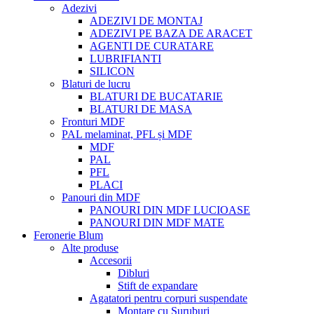
Adezivi
ADEZIVI DE MONTAJ
ADEZIVI PE BAZA DE ARACET
AGENTI DE CURATARE
LUBRIFIANTI
SILICON
Blaturi de lucru
BLATURI DE BUCATARIE
BLATURI DE MASA
Fronturi MDF
PAL melaminat, PFL și MDF
MDF
PAL
PFL
PLACI
Panouri din MDF
PANOURI DIN MDF LUCIOASE
PANOURI DIN MDF MATE
Feronerie Blum
Alte produse
Accesorii
Dibluri
Stift de expandare
Agatatori pentru corpuri suspendate
Montare cu Suruburi