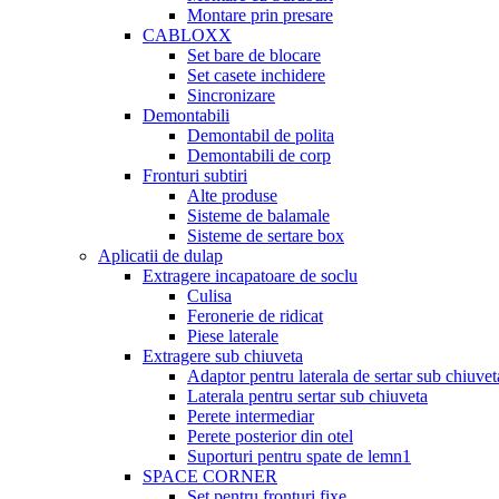
Montare prin presare
CABLOXX
Set bare de blocare
Set casete inchidere
Sincronizare
Demontabili
Demontabil de polita
Demontabili de corp
Fronturi subtiri
Alte produse
Sisteme de balamale
Sisteme de sertare box
Aplicatii de dulap
Extragere incapatoare de soclu
Culisa
Feronerie de ridicat
Piese laterale
Extragere sub chiuveta
Adaptor pentru laterala de sertar sub chiuvet
Laterala pentru sertar sub chiuveta
Perete intermediar
Perete posterior din otel
Suporturi pentru spate de lemn1
SPACE CORNER
Set pentru fronturi fixe