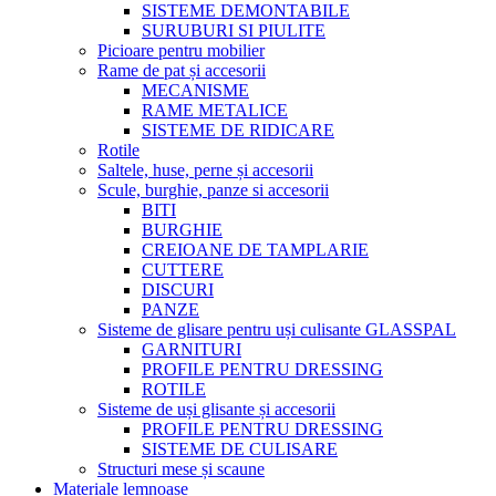
SISTEME DEMONTABILE
SURUBURI SI PIULITE
Picioare pentru mobilier
Rame de pat și accesorii
MECANISME
RAME METALICE
SISTEME DE RIDICARE
Rotile
Saltele, huse, perne și accesorii
Scule, burghie, panze si accesorii
BITI
BURGHIE
CREIOANE DE TAMPLARIE
CUTTERE
DISCURI
PANZE
Sisteme de glisare pentru uși culisante GLASSPAL
GARNITURI
PROFILE PENTRU DRESSING
ROTILE
Sisteme de uși glisante și accesorii
PROFILE PENTRU DRESSING
SISTEME DE CULISARE
Structuri mese și scaune
Materiale lemnoase