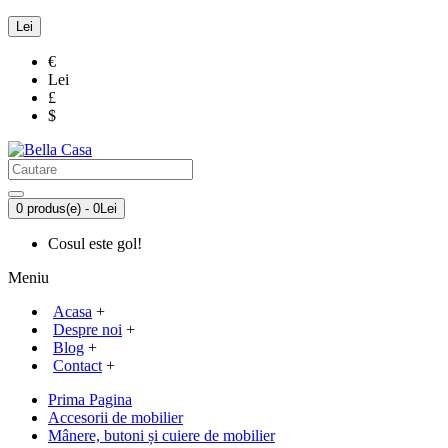
Lei
€
Lei
£
$
0 produs(e) - 0Lei
Cosul este gol!
Meniu
Acasa
+
Despre noi
+
Blog
+
Contact
+
Prima Pagina
Accesorii de mobilier
Mânere, butoni și cuiere de mobilier