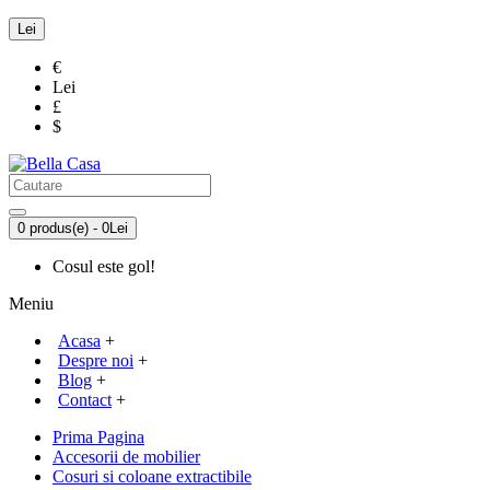
Lei
€
Lei
£
$
0 produs(e) - 0Lei
Cosul este gol!
Meniu
Acasa
+
Despre noi
+
Blog
+
Contact
+
Prima Pagina
Accesorii de mobilier
Cosuri si coloane extractibile