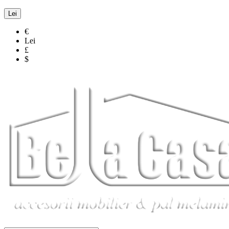
Lei
€
Lei
£
$