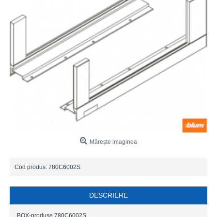
Mărește imaginea
Cod produs:
780C6002S
DESCRIERE
BOX-produse 780C6002S