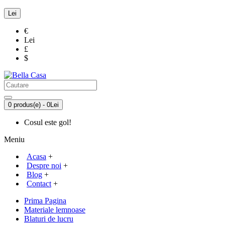
Lei
€
Lei
£
$
0 produs(e) - 0Lei
Cosul este gol!
Meniu
Acasa
+
Despre noi
+
Blog
+
Contact
+
Prima Pagina
Materiale lemnoase
Blaturi de lucru