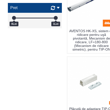
Pret
0Lei
1Lei
AVENTOS HK-XS, sistem 
ridicare pentru uşă
pivotantă, Mecanism de
ridicare, LF=180-800
(Mecanism de ridicare
simetric), pentru TIP-O
Plăcuţă de adaptare TIP