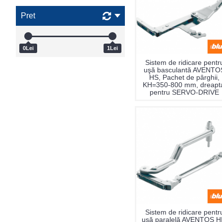
Pret
0Lei
1Lei
Sistem de ridicare pentr
uşă basculantă AVENTO
HS, Pachet de pârghii,
KH=350-800 mm, dreapt
pentru SERVO-DRIVE
Sistem de ridicare pentr
uşă paralelă AVENTOS H