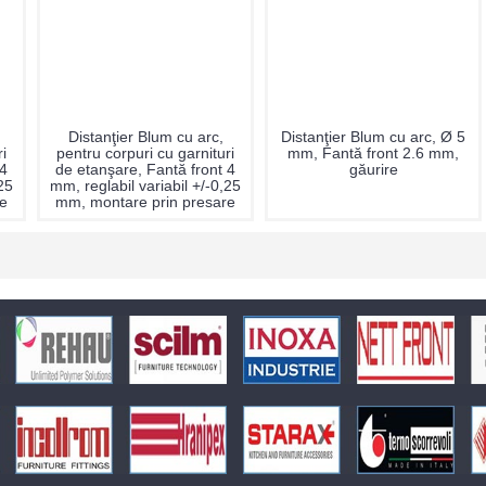
Distanţier Blum cu arc,
Distanţier Blum cu arc, Ø 5
i
pentru corpuri cu garnituri
mm, Fantă front 2.6 mm,
 4
de etanşare, Fantă front 4
găurire
25
mm, reglabil variabil +/-0,25
re
mm, montare prin presare