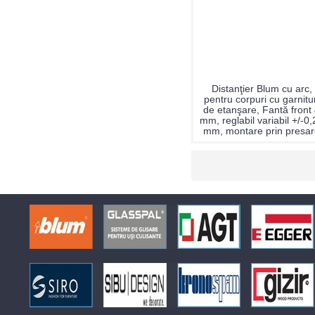
Distanţier Blum cu arc,
pentru corpuri cu garnitur
de etanşare, Fantă front
mm, reglabil variabil +/-0,
mm, montare prin presa