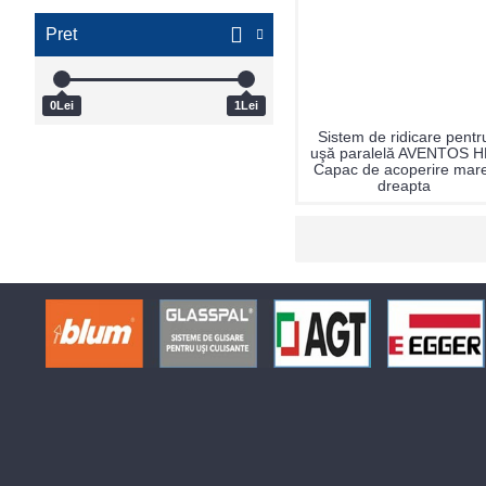
Pret
0Lei
1Lei
Sistem de ridicare pentr
uşă paralelă AVENTOS H
Capac de acoperire mar
dreapta