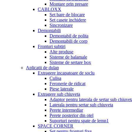
Montare prin presare
CABLOXX
Set bare de blocare
Set casete inchidere
Sincronizare
Demontabili
Demontabil de polita
Demontabili de corp
Fronturi subtiri
Alte produse
Sisteme de balamale
Sisteme de sertare box
Aplicatii de dulap
Extragere incapatoare de soclu
Culisa
Feronerie de ridicat
Piese laterale
Extragere sub chiuveta
Adaptor pentru laterala de sertar sub chiuvet
Laterala pentru sertar sub chiuveta
Perete intermediar
Perete posterior din otel
Suporturi pentru spate de lemn1
SPACE CORNER
Set pentru fronturi fixe