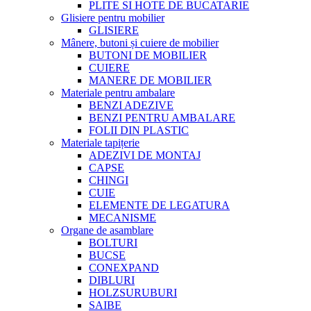
PLITE SI HOTE DE BUCATARIE
Glisiere pentru mobilier
GLISIERE
Mânere, butoni și cuiere de mobilier
BUTONI DE MOBILIER
CUIERE
MANERE DE MOBILIER
Materiale pentru ambalare
BENZI ADEZIVE
BENZI PENTRU AMBALARE
FOLII DIN PLASTIC
Materiale tapițerie
ADEZIVI DE MONTAJ
CAPSE
CHINGI
CUIE
ELEMENTE DE LEGATURA
MECANISME
Organe de asamblare
BOLTURI
BUCSE
CONEXPAND
DIBLURI
HOLZSURUBURI
SAIBE