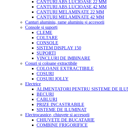
CANTURI ABS LUCIOASE 22 MM
CANTURI ABS LUCIOASE 42 MM
CANTURI MELAMINATE 22 MM
CANTURI MELAMINATE 42 MM
Canturi aluminiu, rame aluminiu și accesorii
Console și suporți
CLEME
COLTARE
CONSOLE
SISTEM DISPLAY 150
SUPORTI
VINCLURI DE IMBINARE
Cosuri si coloane extractibile
COLOANE EXTRACTIBILE
COSURI
COSURI JOLLY
Electrice
ALIMENTATORI PENTRU SISTEME DE ILU
BECURI
CABLURI
PRIZE INCASTRABILE
SISTEME DE ILUMINAT
Electrocasnice, chiuvete si accesorii
CHIUVETE DE BUCATARIE
COMBINE FRIGORIFICE