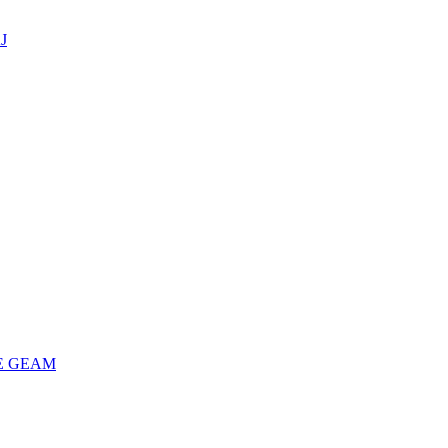
J
E GEAM