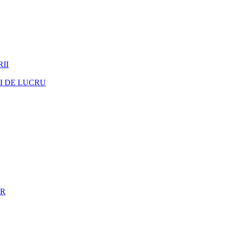
II
I DE LUCRU
ER