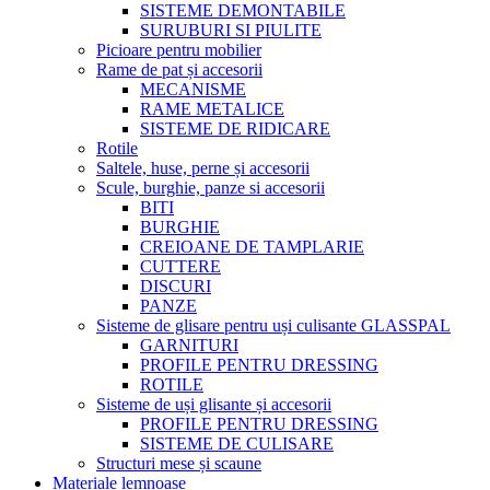
SISTEME DEMONTABILE
SURUBURI SI PIULITE
Picioare pentru mobilier
Rame de pat și accesorii
MECANISME
RAME METALICE
SISTEME DE RIDICARE
Rotile
Saltele, huse, perne și accesorii
Scule, burghie, panze si accesorii
BITI
BURGHIE
CREIOANE DE TAMPLARIE
CUTTERE
DISCURI
PANZE
Sisteme de glisare pentru uși culisante GLASSPAL
GARNITURI
PROFILE PENTRU DRESSING
ROTILE
Sisteme de uși glisante și accesorii
PROFILE PENTRU DRESSING
SISTEME DE CULISARE
Structuri mese și scaune
Materiale lemnoase