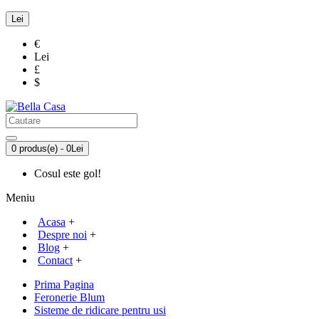
Lei
€
Lei
£
$
0 produs(e) - 0Lei
Cosul este gol!
Meniu
Acasa
+
Despre noi
+
Blog
+
Contact
+
Prima Pagina
Feronerie Blum
Sisteme de ridicare pentru usi