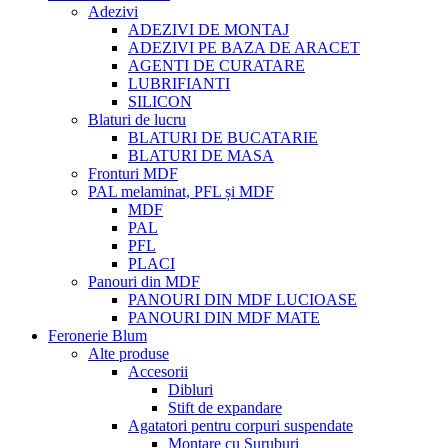
Adezivi
ADEZIVI DE MONTAJ
ADEZIVI PE BAZA DE ARACET
AGENTI DE CURATARE
LUBRIFIANTI
SILICON
Blaturi de lucru
BLATURI DE BUCATARIE
BLATURI DE MASA
Fronturi MDF
PAL melaminat, PFL și MDF
MDF
PAL
PFL
PLACI
Panouri din MDF
PANOURI DIN MDF LUCIOASE
PANOURI DIN MDF MATE
Feronerie Blum
Alte produse
Accesorii
Dibluri
Stift de expandare
Agatatori pentru corpuri suspendate
Montare cu Suruburi