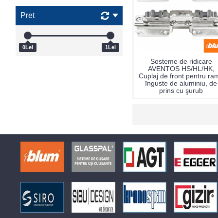
Pret
0Lei
1Lei
Sosteme de ridicare
AVENTOS HS/HL/HK,
Cuplaj de front pentru ra
înguste de aluminiu, de
prins cu şurub