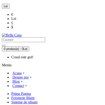
Lei
€
Lei
£
$
0 produs(e) - 0Lei
Cosul este gol!
Meniu
Acasa
+
Despre noi
+
Blog
+
Contact
+
Prima Pagina
Feronerie Blum
Sisteme de glisare