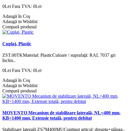
0Lei
Fara TVA: 0Lei
Adaugă în Coş
Adaugă in Wishlist
Compară produsul
Cuplaj, Plastic
ZST.00TKMaterial: PlasticCuloare / suprafaţă: RAL 7037 gri
închis..
0Lei
Fara TVA: 0Lei
Adaugă în Coş
Adaugă in Wishlist
Compară produsul
MOVENTO Mecanism de stabilizare laterală, NL=400 mm,
KB=1400 mm, Extensie totală, pentru debitat
Stabilizare laterală ZS7M400MUConţinut articol: dreapta+stânga..