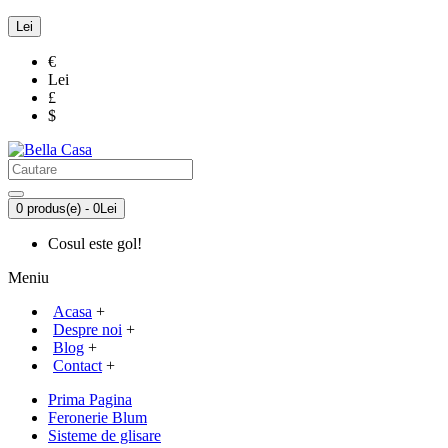
Lei
€
Lei
£
$
0 produs(e) - 0Lei
Cosul este gol!
Meniu
Acasa
+
Despre noi
+
Blog
+
Contact
+
Prima Pagina
Feronerie Blum
Sisteme de glisare