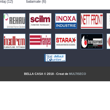
taj (12)
balamale (6)
BELLA CASA © 2018 - Creat de
MULTISECO