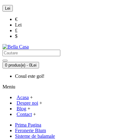
Lei
€
Lei
£
$
0 produs(e) - 0Lei
Cosul este gol!
Meniu
Acasa
+
Despre noi
+
Blog
+
Contact
+
Prima Pagina
Feronerie Blum
Sisteme de balamale