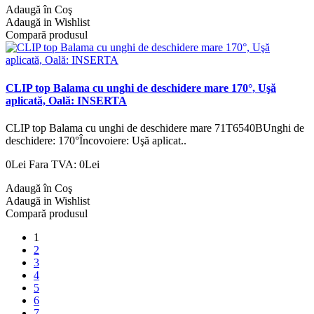
Adaugă în Coş
Adaugă in Wishlist
Compară produsul
CLIP top Balama cu unghi de deschidere mare 170°, Uşă
aplicată, Oală: INSERTA
CLIP top Balama cu unghi de deschidere mare 71T6540BUnghi de
deschidere: 170°Încovoiere: Uşă aplicat..
0Lei
Fara TVA: 0Lei
Adaugă în Coş
Adaugă in Wishlist
Compară produsul
1
2
3
4
5
6
7