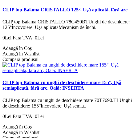
CLIP top Balama CRISTALLO 125°, Uşă aplicată, fără arc
CLIP top Balama CRISTALLO 78C450BTUnghi de deschidere:
125°Încovoiere: Uşă aplicatăMecanism de închi..
0Lei
Fara TVA: 0Lei
Adaugă în Coş
Adaugă in Wishlist
Compară produsul
CLIP top Balama cu unghi de deschidere mare 155°, Uşă
semiaplicată, fără arc, Oală: INSERTA
CLIP top Balama cu unghi de deschidere mare 70T7690.TLUnghi
de deschidere: 155°Încovoiere: Uşă semia..
0Lei
Fara TVA: 0Lei
Adaugă în Coş
Adaugă in Wishlist
Compară produsul