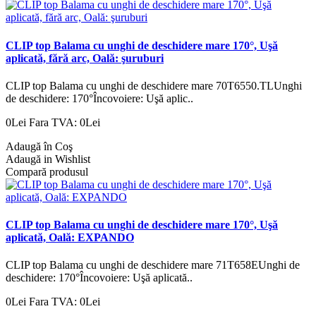
CLIP top Balama cu unghi de deschidere mare 170°, Uşă
aplicată, fără arc, Oală: şuruburi
CLIP top Balama cu unghi de deschidere mare 70T6550.TLUnghi
de deschidere: 170°Încovoiere: Uşă aplic..
0Lei
Fara TVA: 0Lei
Adaugă în Coş
Adaugă in Wishlist
Compară produsul
CLIP top Balama cu unghi de deschidere mare 170°, Uşă
aplicată, Oală: EXPANDO
CLIP top Balama cu unghi de deschidere mare 71T658EUnghi de
deschidere: 170°Încovoiere: Uşă aplicată..
0Lei
Fara TVA: 0Lei