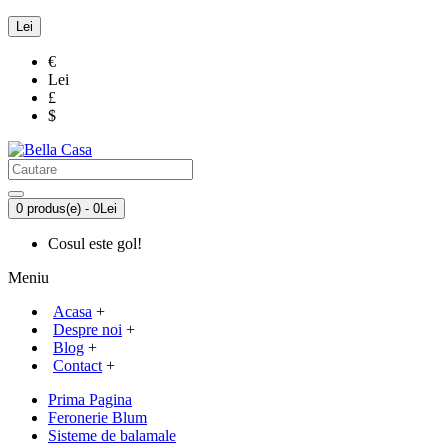
Lei
€
Lei
£
$
0 produs(e) - 0Lei
Cosul este gol!
Meniu
Acasa
+
Despre noi
+
Blog
+
Contact
+
Prima Pagina
Feronerie Blum
Sisteme de balamale