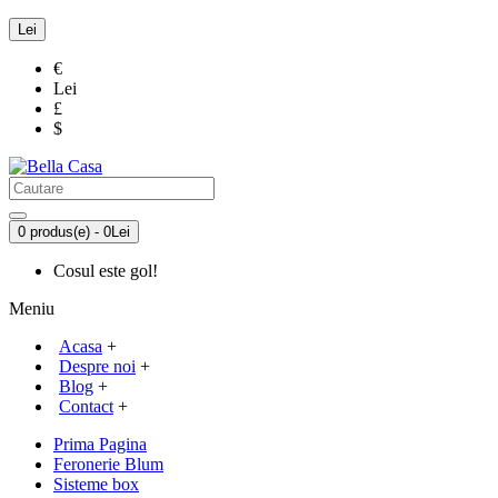
Lei
€
Lei
£
$
0 produs(e) - 0Lei
Cosul este gol!
Meniu
Acasa
+
Despre noi
+
Blog
+
Contact
+
Prima Pagina
Feronerie Blum
Sisteme box