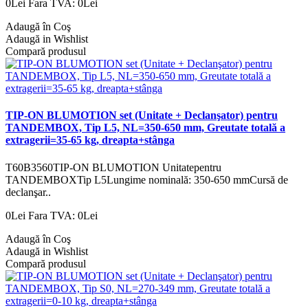
0Lei
Fara TVA: 0Lei
Adaugă în Coş
Adaugă in Wishlist
Compară produsul
TIP-ON BLUMOTION set (Unitate + Declanşator) pentru
TANDEMBOX, Tip L5, NL=350-650 mm, Greutate totală a
extragerii=35-65 kg, dreapta+stânga
T60B3560TIP-ON BLUMOTION Unitatepentru
TANDEMBOXTip L5Lungime nominală: 350-650 mmCursă de
declanşar..
0Lei
Fara TVA: 0Lei
Adaugă în Coş
Adaugă in Wishlist
Compară produsul