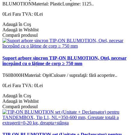
BLUMOTIONMaterial: PlasticLungime: 1125..
0Lei
Fara TVA: 0Lei
Adaugă în Coş
Adaugă in Wishlist
Compară produsul
Suport arbore sincron TIP-ON BLUMOTION, Oţel, necesar
începând cu o lățime de corp ≥ 750 mm
T60B000HMaterial: OţelCuloare / suprafaţă: fără acoperire..
0Lei
Fara TVA: 0Lei
Adaugă în Coş
Adaugă in Wishlist
Compară produsul
TIP-ON BLUMOTION set (Unitate + Declanşator) pentru