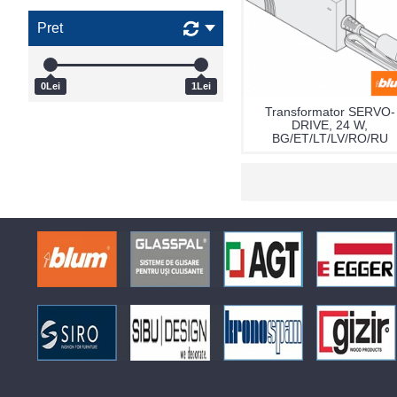
Pret
0Lei
1Lei
Transformator SERVO-
DRIVE, 24 W,
BG/ET/LT/LV/RO/RU