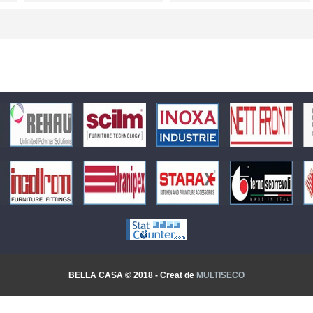
BELLA CASA © 2018 - Creat de
MULTISECO