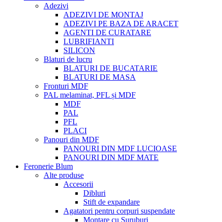
Adezivi
ADEZIVI DE MONTAJ
ADEZIVI PE BAZA DE ARACET
AGENTI DE CURATARE
LUBRIFIANTI
SILICON
Blaturi de lucru
BLATURI DE BUCATARIE
BLATURI DE MASA
Fronturi MDF
PAL melaminat, PFL și MDF
MDF
PAL
PFL
PLACI
Panouri din MDF
PANOURI DIN MDF LUCIOASE
PANOURI DIN MDF MATE
Feronerie Blum
Alte produse
Accesorii
Dibluri
Stift de expandare
Agatatori pentru corpuri suspendate
Montare cu Suruburi