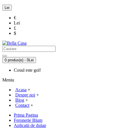
Lei
€
Lei
£
$
0 produs(e) - 0Lei
Cosul este gol!
Meniu
Acasa
+
Despre noi
+
Blog
+
Contact
+
Prima Pagina
Feronerie Blum
Aplicatii de dulap