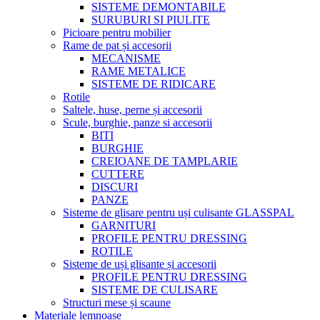
SISTEME DEMONTABILE
SURUBURI SI PIULITE
Picioare pentru mobilier
Rame de pat și accesorii
MECANISME
RAME METALICE
SISTEME DE RIDICARE
Rotile
Saltele, huse, perne și accesorii
Scule, burghie, panze si accesorii
BITI
BURGHIE
CREIOANE DE TAMPLARIE
CUTTERE
DISCURI
PANZE
Sisteme de glisare pentru uși culisante GLASSPAL
GARNITURI
PROFILE PENTRU DRESSING
ROTILE
Sisteme de uși glisante și accesorii
PROFILE PENTRU DRESSING
SISTEME DE CULISARE
Structuri mese și scaune
Materiale lemnoase