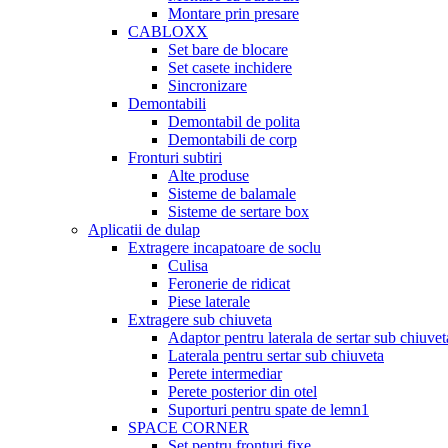
Montare prin presare
CABLOXX
Set bare de blocare
Set casete inchidere
Sincronizare
Demontabili
Demontabil de polita
Demontabili de corp
Fronturi subtiri
Alte produse
Sisteme de balamale
Sisteme de sertare box
Aplicatii de dulap
Extragere incapatoare de soclu
Culisa
Feronerie de ridicat
Piese laterale
Extragere sub chiuveta
Adaptor pentru laterala de sertar sub chiuvet
Laterala pentru sertar sub chiuveta
Perete intermediar
Perete posterior din otel
Suporturi pentru spate de lemn1
SPACE CORNER
Set pentru fronturi fixe