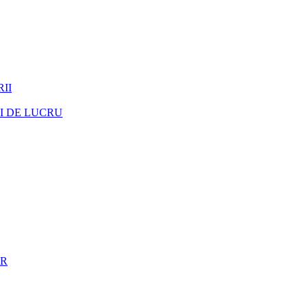
II
I DE LUCRU
ER