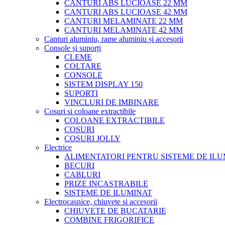
CANTURI ABS LUCIOASE 22 MM
CANTURI ABS LUCIOASE 42 MM
CANTURI MELAMINATE 22 MM
CANTURI MELAMINATE 42 MM
Canturi aluminiu, rame aluminiu și accesorii
Console și suporți
CLEME
COLTARE
CONSOLE
SISTEM DISPLAY 150
SUPORTI
VINCLURI DE IMBINARE
Cosuri si coloane extractibile
COLOANE EXTRACTIBILE
COSURI
COSURI JOLLY
Electrice
ALIMENTATORI PENTRU SISTEME DE ILU
BECURI
CABLURI
PRIZE INCASTRABILE
SISTEME DE ILUMINAT
Electrocasnice, chiuvete si accesorii
CHIUVETE DE BUCATARIE
COMBINE FRIGORIFICE