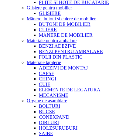
PLITE SI HOTE DE BUCATARIE
Glisiere pentru mobilier
GLISIERE
Mânere, butoni și cuiere de mobilier
BUTONI DE MOBILIER
CUIERE
MANERE DE MOBILIER
Materiale pentru ambalare
BENZI ADEZIVE
BENZI PENTRU AMBALARE
FOLII DIN PLASTIC
Materiale tapițerie
ADEZIVI DE MONTAJ
CAPSE
CHINGI
CUIE
ELEMENTE DE LEGATURA
MECANISME
Organe de asamblare
BOLTURI
BUCSE
CONEXPAND
DIBLURI
HOLZSURUBURI
SAIBE