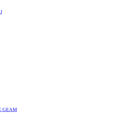
J
E GEAM