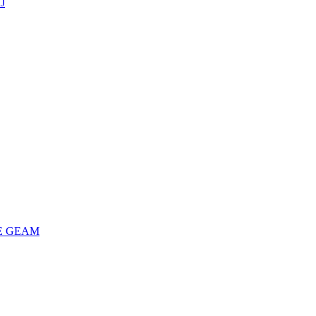
J
E GEAM