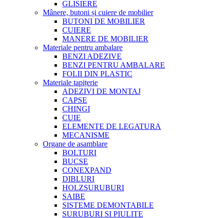
GLISIERE
Mânere, butoni și cuiere de mobilier
BUTONI DE MOBILIER
CUIERE
MANERE DE MOBILIER
Materiale pentru ambalare
BENZI ADEZIVE
BENZI PENTRU AMBALARE
FOLII DIN PLASTIC
Materiale tapițerie
ADEZIVI DE MONTAJ
CAPSE
CHINGI
CUIE
ELEMENTE DE LEGATURA
MECANISME
Organe de asamblare
BOLTURI
BUCSE
CONEXPAND
DIBLURI
HOLZSURUBURI
SAIBE
SISTEME DEMONTABILE
SURUBURI SI PIULITE