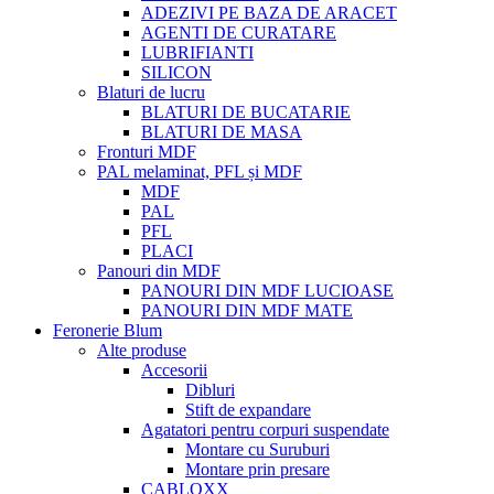
ADEZIVI PE BAZA DE ARACET
AGENTI DE CURATARE
LUBRIFIANTI
SILICON
Blaturi de lucru
BLATURI DE BUCATARIE
BLATURI DE MASA
Fronturi MDF
PAL melaminat, PFL și MDF
MDF
PAL
PFL
PLACI
Panouri din MDF
PANOURI DIN MDF LUCIOASE
PANOURI DIN MDF MATE
Feronerie Blum
Alte produse
Accesorii
Dibluri
Stift de expandare
Agatatori pentru corpuri suspendate
Montare cu Suruburi
Montare prin presare
CABLOXX