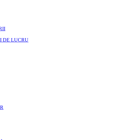
II
I DE LUCRU
ER