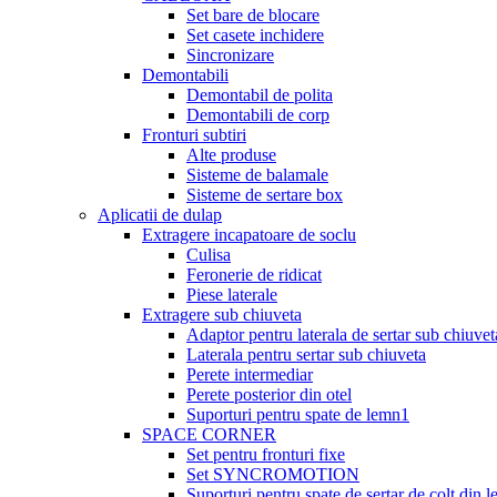
Set bare de blocare
Set casete inchidere
Sincronizare
Demontabili
Demontabil de polita
Demontabili de corp
Fronturi subtiri
Alte produse
Sisteme de balamale
Sisteme de sertare box
Aplicatii de dulap
Extragere incapatoare de soclu
Culisa
Feronerie de ridicat
Piese laterale
Extragere sub chiuveta
Adaptor pentru laterala de sertar sub chiuvet
Laterala pentru sertar sub chiuveta
Perete intermediar
Perete posterior din otel
Suporturi pentru spate de lemn1
SPACE CORNER
Set pentru fronturi fixe
Set SYNCROMOTION
Suporturi pentru spate de sertar de colt din 