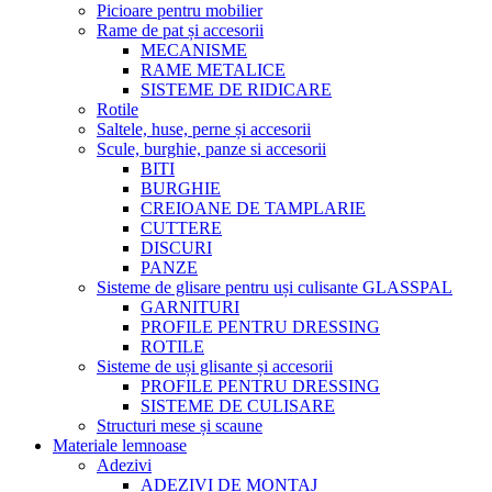
Picioare pentru mobilier
Rame de pat și accesorii
MECANISME
RAME METALICE
SISTEME DE RIDICARE
Rotile
Saltele, huse, perne și accesorii
Scule, burghie, panze si accesorii
BITI
BURGHIE
CREIOANE DE TAMPLARIE
CUTTERE
DISCURI
PANZE
Sisteme de glisare pentru uși culisante GLASSPAL
GARNITURI
PROFILE PENTRU DRESSING
ROTILE
Sisteme de uși glisante și accesorii
PROFILE PENTRU DRESSING
SISTEME DE CULISARE
Structuri mese și scaune
Materiale lemnoase
Adezivi
ADEZIVI DE MONTAJ