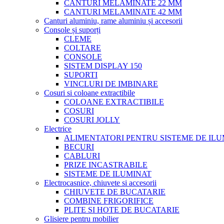
CANTURI MELAMINATE 22 MM
CANTURI MELAMINATE 42 MM
Canturi aluminiu, rame aluminiu și accesorii
Console și suporți
CLEME
COLTARE
CONSOLE
SISTEM DISPLAY 150
SUPORTI
VINCLURI DE IMBINARE
Cosuri si coloane extractibile
COLOANE EXTRACTIBILE
COSURI
COSURI JOLLY
Electrice
ALIMENTATORI PENTRU SISTEME DE ILU
BECURI
CABLURI
PRIZE INCASTRABILE
SISTEME DE ILUMINAT
Electrocasnice, chiuvete si accesorii
CHIUVETE DE BUCATARIE
COMBINE FRIGORIFICE
PLITE SI HOTE DE BUCATARIE
Glisiere pentru mobilier