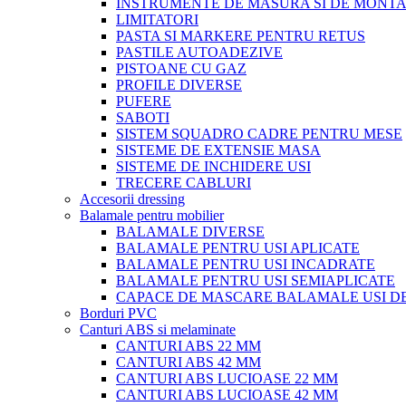
INSTRUMENTE DE MASURA SI DE MONTA
LIMITATORI
PASTA SI MARKERE PENTRU RETUS
PASTILE AUTOADEZIVE
PISTOANE CU GAZ
PROFILE DIVERSE
PUFERE
SABOTI
SISTEM SQUADRO CADRE PENTRU MESE
SISTEME DE EXTENSIE MASA
SISTEME DE INCHIDERE USI
TRECERE CABLURI
Accesorii dressing
Balamale pentru mobilier
BALAMALE DIVERSE
BALAMALE PENTRU USI APLICATE
BALAMALE PENTRU USI INCADRATE
BALAMALE PENTRU USI SEMIAPLICATE
CAPACE DE MASCARE BALAMALE USI D
Borduri PVC
Canturi ABS si melaminate
CANTURI ABS 22 MM
CANTURI ABS 42 MM
CANTURI ABS LUCIOASE 22 MM
CANTURI ABS LUCIOASE 42 MM