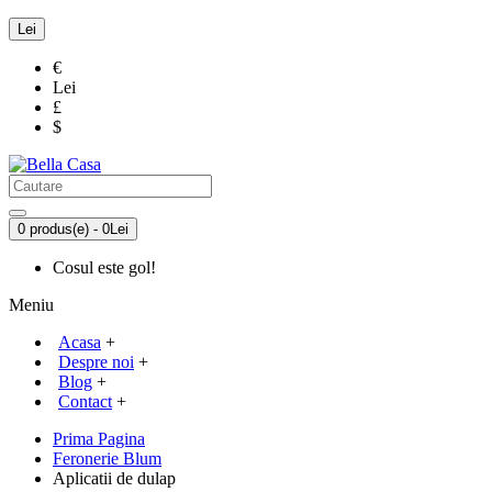
Lei
€
Lei
£
$
0 produs(e) - 0Lei
Cosul este gol!
Meniu
Acasa
+
Despre noi
+
Blog
+
Contact
+
Prima Pagina
Feronerie Blum
Aplicatii de dulap