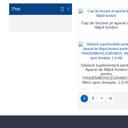
Pret
Cap de frezare pt aparat 
fălţuit funduri
Glisieră suplimentară pen
Aparat de fălţuit funduri
pentru
TANDEMBOX/LEGRABO
Mers spre dreapta, 1,0 
1
2
>
>|