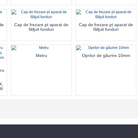
de
Cap de frezare pt aparat de
Cap de frezare pt aparat de
fălţuit funduri
fălţuit funduri
Metru
Opritor de găurire 10mm
tru
X,
kW