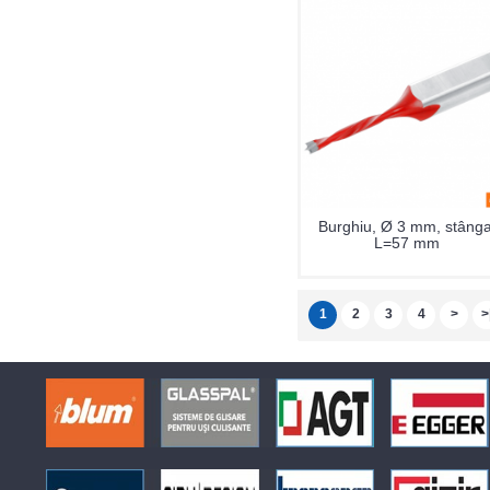
Burghiu, Ø 3 mm, stânga
L=57 mm
1
2
3
4
>
>