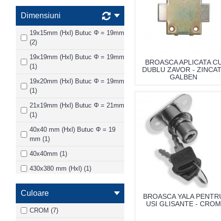
Dimensiuni
19x15mm (Hxl) Butuc Φ = 19mm
(2)
19x19mm (Hxl) Butuc Φ = 19mm
BROASCA APLICATA C
(1)
DUBLU ZAVOR - ZINCA
GALBEN
19x20mm (Hxl) Butuc Φ = 19mm
(1)
21x19mm (Hxl) Butuc Φ = 21mm
(1)
40x40 mm (Hxl) Butuc Φ = 19
mm (1)
40x40mm (1)
430x380 mm (Hxl) (1)
H= 870 mm (1)
Culoare
BROASCA YALA PENTR
L=70 mm (1)
USI GLISANTE - CROM
CROM (7)