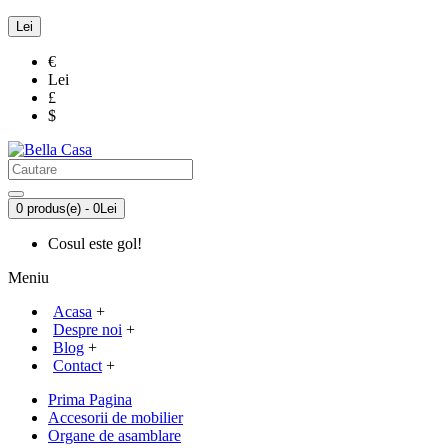
Lei
€
Lei
£
$
0 produs(e) - 0Lei
Cosul este gol!
Meniu
Acasa
+
Despre noi
+
Blog
+
Contact
+
Prima Pagina
Accesorii de mobilier
Organe de asamblare