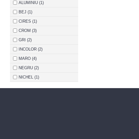
Φ=5 mm L=24 mm (1)
ALUMINIU (1)
BEJ (1)
CIRES (1)
CROM (3)
GRI (2)
INCOLOR (2)
MARO (4)
NEGRU (2)
NICHEL (1)
SATIN (1)
ZINCAT ALB (3)