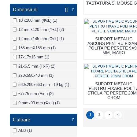
TASTATURA SI MOUSE G
Dimensiuni
10 x100 mm (ΦxL) (1)
12 mmx120 mm (ΦxL) (2)
12 mmx145 mm (ΦxL) (1)
SUPORT METALIC
ASCUNS PENTRU FIXA
155 mmX155 mm (1)
POLITA PE PERETE 9X9
MM, MARO
17x17x15 mm (1)
21x6.5 mm (HxR) (2)
270x550x40 mm (1)
SUPORT METALIC
580x280x660 mm - 19 kg (1)
PENTRU FIXARE POLIT
STICLA PE PERETE 20
67x75 mm (HxL) (2)
CROM
9 mmx90 mm (ΦxL) (1)
H=5 mm (1)
1
2
>
>|
Culoare
Φ5 mmx16 mm (5)
Φ=5 mm L=16 mm (1)
ALB (1)