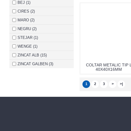
50x50x25 mm (1)
BEJ (1)
55x125 mm (1)
CIRES (2)
98x30x70 mm (Lx l x H) (1)
MARO (2)
H=47 mm (Lx l)=47 mm (2)
NEGRU (2)
STEJAR (1)
WENGE (1)
ZINCAT ALB (15)
ZINCAT GALBEN (3)
COLTAR METALIC TIP 
40X40X16MM
1
2
3
>
>|