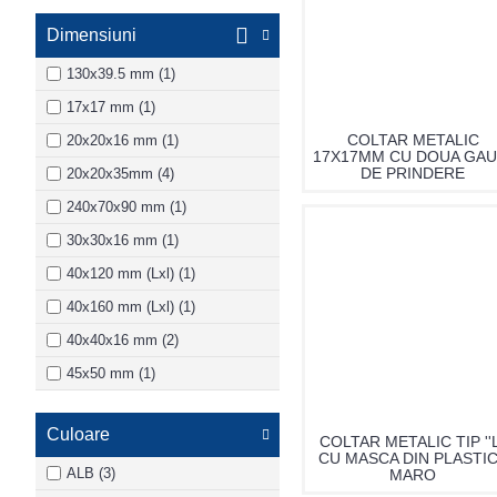
Dimensiuni
130x39.5 mm (1)
17x17 mm (1)
COLTAR METALIC
20x20x16 mm (1)
17X17MM CU DOUA GAU
DE PRINDERE
20x20x35mm (4)
240x70x90 mm (1)
30x30x16 mm (1)
40x120 mm (Lxl) (1)
40x160 mm (Lxl) (1)
40x40x16 mm (2)
45x50 mm (1)
50x16 mm (1)
Culoare
50x50x15 mm (LxlxH) (1)
COLTAR METALIC TIP ''L
CU MASCA DIN PLASTIC
50x50x16 mm (2)
ALB (3)
MARO